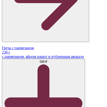
Греча с пармезаном
230 г
с пармезаном, яйцом пашот и рубленным авокадо
590 ₽