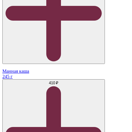
Манная каша
245 г
410 ₽