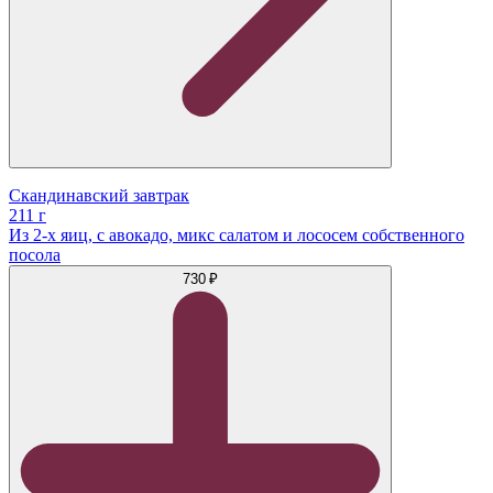
Скандинавский завтрак
211 г
Из 2-х яиц, c авокадо, микс салатом и лососем собственного
посола
730 ₽