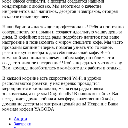
кофе класса спешелти, а десерты создаются нашими
кондитерами с любовью. Мы заботимся о качестве
ингредиентов для напитков, десертов и завтраков, отбирая
исключительно лучшее.
Наши бариста - настоящие профессионалы! Ребята постоянно
совершенствуют навыки и создают идеальную чашку день за
днем. В кофейнях всегда рады подобрать напиток под ваше
настроение и познакомить с миром спешелти кофе. Мы часто
проводим каппинги зерна, помогая узнать что-то новое,
развить вкус и выбрать для себя идеальный кофе. Всей
командой мы по-настоящему любим кофе, он сближает и
создает отличное настроение! Чтобы передать эту атмосферу
Вам, команда позаботилась о комфорте для работы и отдыха.
В каждой кофейне есть скоростной Wi-Fi и удобно
располагаются розетки, у нас нередко проводятся
мероприятия и кинопоказы, мы всегда рады новым
знакомствам, а еще мы Dog-friendly! В наших кофейнях Вас
всегда ждет дружелюбная атмосфера, качественный кофе,
домашние десерты и завтраки целый день! Искренне Ваша
команда кофеен YAGODA
Акции
Завтраки