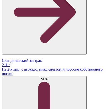
Скандинавский завтрак
211 г
Из 2-х яиц, c авокадо, микс салатом и лососем собственного
посола
730 ₽