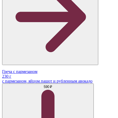
Греча с пармезаном
230 г
с пармезаном, яйцом пашот и рубленным авокадо
590 ₽