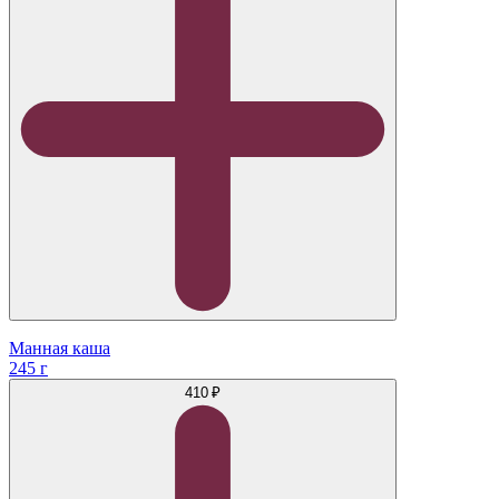
Манная каша
245 г
410 ₽