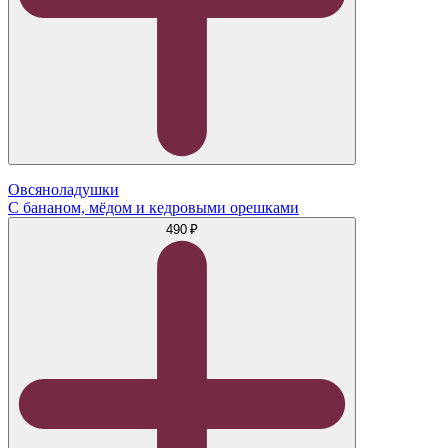
Овсяноладушки
С бананом, мёдом и кедровыми орешками
490 ₽