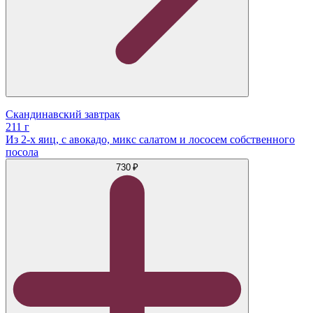
Скандинавский завтрак
211 г
Из 2-х яиц, c авокадо, микс салатом и лососем собственного
посола
730 ₽