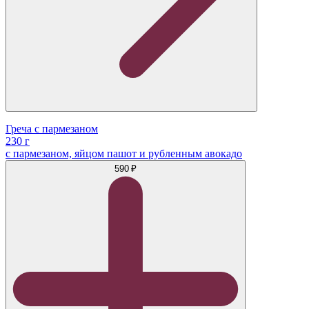
Греча с пармезаном
230 г
с пармезаном, яйцом пашот и рубленным авокадо
590 ₽