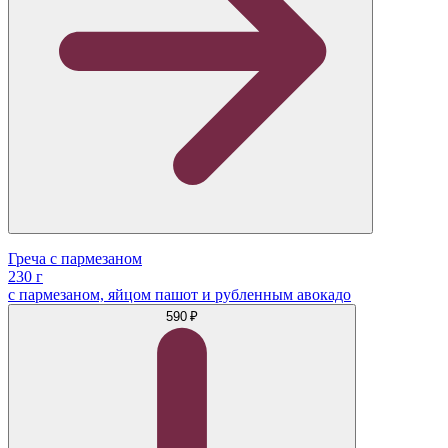
Греча с пармезаном
230 г
с пармезаном, яйцом пашот и рубленным авокадо
590 ₽