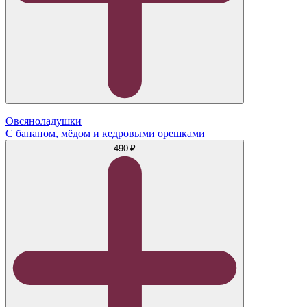
Овсяноладушки
С бананом, мёдом и кедровыми орешками
490 ₽