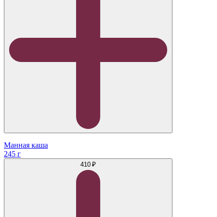
Манная каша
245 г
410 ₽