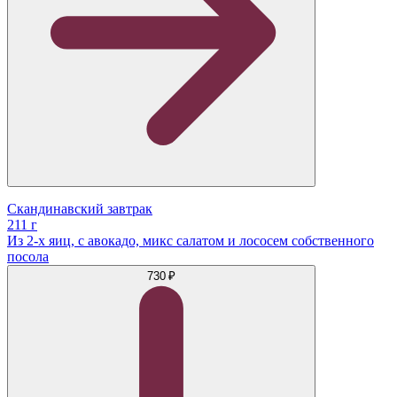
Скандинавский завтрак
211 г
Из 2-х яиц, c авокадо, микс салатом и лососем собственного
посола
730 ₽