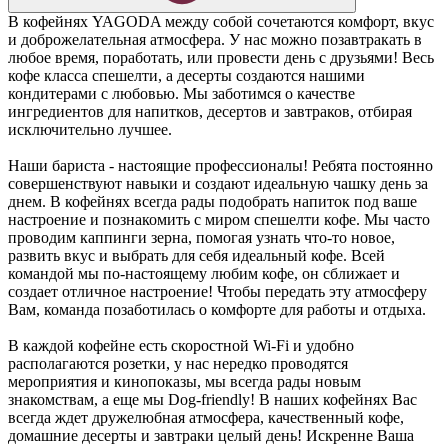
В кофейнях YAGODA между собой сочетаются комфорт, вкус
и доброжелательная атмосфера. У нас можно позавтракать в
любое время, поработать, или провести день с друзьями! Весь
кофе класса спешелти, а десерты создаются нашими
кондитерами с любовью. Мы заботимся о качестве
ингредиентов для напитков, десертов и завтраков, отбирая
исключительно лучшее.
Наши бариста - настоящие профессионалы! Ребята постоянно
совершенствуют навыки и создают идеальную чашку день за
днем. В кофейнях всегда рады подобрать напиток под ваше
настроение и познакомить с миром спешелти кофе. Мы часто
проводим каппинги зерна, помогая узнать что-то новое,
развить вкус и выбрать для себя идеальный кофе. Всей
командой мы по-настоящему любим кофе, он сближает и
создает отличное настроение! Чтобы передать эту атмосферу
Вам, команда позаботилась о комфорте для работы и отдыха.
В каждой кофейне есть скоростной Wi-Fi и удобно
располагаются розетки, у нас нередко проводятся
мероприятия и кинопоказы, мы всегда рады новым
знакомствам, а еще мы Dog-friendly! В наших кофейнях Вас
всегда ждет дружелюбная атмосфера, качественный кофе,
домашние десерты и завтраки целый день! Искренне Ваша