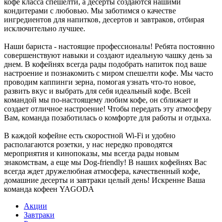
кофе класса спешелти, а десерты создаются нашими
кондитерами с любовью. Мы заботимся о качестве
ингредиентов для напитков, десертов и завтраков, отбирая
исключительно лучшее.
Наши бариста - настоящие профессионалы! Ребята постоянно
совершенствуют навыки и создают идеальную чашку день за
днем. В кофейнях всегда рады подобрать напиток под ваше
настроение и познакомить с миром спешелти кофе. Мы часто
проводим каппинги зерна, помогая узнать что-то новое,
развить вкус и выбрать для себя идеальный кофе. Всей
командой мы по-настоящему любим кофе, он сближает и
создает отличное настроение! Чтобы передать эту атмосферу
Вам, команда позаботилась о комфорте для работы и отдыха.
В каждой кофейне есть скоростной Wi-Fi и удобно
располагаются розетки, у нас нередко проводятся
мероприятия и кинопоказы, мы всегда рады новым
знакомствам, а еще мы Dog-friendly! В наших кофейнях Вас
всегда ждет дружелюбная атмосфера, качественный кофе,
домашние десерты и завтраки целый день! Искренне Ваша
команда кофеен YAGODA
Акции
Завтраки