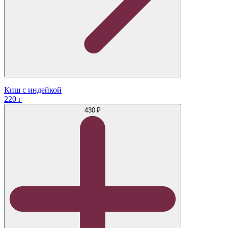
Киш с индейкой
220 г
430 ₽