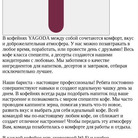
В кофейнях YAGODA между собой сочетаются комфорт, вкус
и доброжелательная атмосфера. У нас можно позавтракать в
любое время, поработать, или провести день с друзьями! Весь
кофе класса спешелти, а десерты создаются нашими
кондитерами с любовью. Мы заботимся о качестве
ингредиентов для напитков, десертов и завтраков, отбирая
исключительно лучшее.
Наши бариста - настоящие профессионалы! Ребята постоянно
совершенствуют навыки и создают идеальную чашку день за
днем. В кофейнях всегда рады подобрать напиток под ваше
настроение и познакомить с миром спешелти кофе. Мы часто
проводим каппинги зерна, помогая узнать что-то новое,
развить вкус и выбрать для себя идеальный кофе. Всей
командой мы по-настоящему любим кофе, он сближает и
создает отличное настроение! Чтобы передать эту атмосферу
Вам, команда позаботилась о комфорте для работы и отдыха.
В каждой кофейне есть скоростной Wi-Fi и удобно