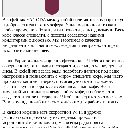
В кофейнях YAGODA между собой сочетаются комфорт, вкус
и доброжелательная атмосфера. У нас можно позавтракать в
любое время, поработать, или провести день с друзьями! Весь
кофе класса спешелти, а десерты создаются нашими
кондитерами с любовью. Мы заботимся о качестве
ингредиентов для напитков, десертов и завтраков, отбирая
исключительно лучшее.
Наши бариста - настоящие профессионалы! Ребята постоянно
совершенствуют навыки и создают идеальную чашку день за
днем. В кофейнях всегда рады подобрать напиток под ваше
настроение и познакомить с миром спешелти кофе. Мы часто
проводим каппинги зерна, помогая узнать что-то новое,
развить вкус и выбрать для себя идеальный кофе. Всей
командой мы по-настоящему любим кофе, он сближает и
создает отличное настроение! Чтобы передать эту атмосферу
Вам, команда позаботилась о комфорте для работы и отдыха.
В каждой кофейне есть скоростной Wi-Fi и удобно
располагаются розетки, у нас нередко проводятся
мероприятия и кинопоказы, мы всегда рады новым
знакомствам, а еще мы Dog-friendly! В наших кофейнях Вас