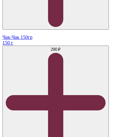
Чак-Чак 150гр
150 г
290 ₽