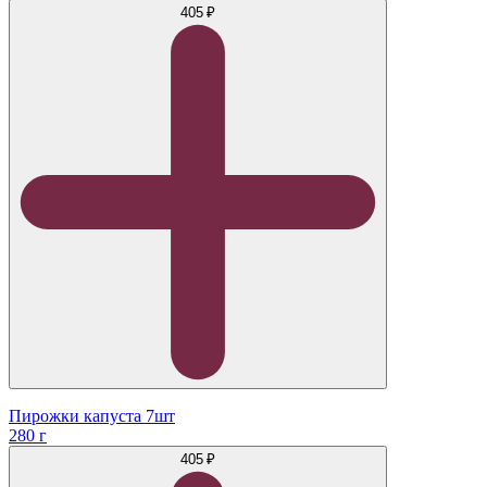
405 ₽
Пирожки капуста 7шт
280 г
405 ₽