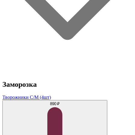
Заморозка
Творожники С/М (4шт)
890 ₽