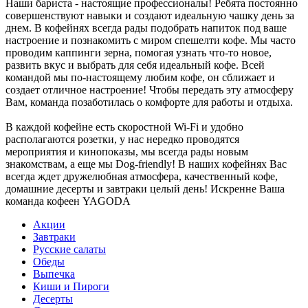
Наши бариста - настоящие профессионалы! Ребята постоянно
совершенствуют навыки и создают идеальную чашку день за
днем. В кофейнях всегда рады подобрать напиток под ваше
настроение и познакомить с миром спешелти кофе. Мы часто
проводим каппинги зерна, помогая узнать что-то новое,
развить вкус и выбрать для себя идеальный кофе. Всей
командой мы по-настоящему любим кофе, он сближает и
создает отличное настроение! Чтобы передать эту атмосферу
Вам, команда позаботилась о комфорте для работы и отдыха.
В каждой кофейне есть скоростной Wi-Fi и удобно
располагаются розетки, у нас нередко проводятся
мероприятия и кинопоказы, мы всегда рады новым
знакомствам, а еще мы Dog-friendly! В наших кофейнях Вас
всегда ждет дружелюбная атмосфера, качественный кофе,
домашние десерты и завтраки целый день! Искренне Ваша
команда кофеен YAGODA
Акции
Завтраки
Русские салаты
Обеды
Выпечка
Киши и Пироги
Десерты