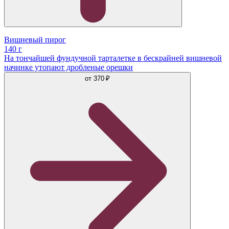
Вишневый пирог
140 г
На тончайшей фундучной тарталетке в бескрайней вишневой
начинке утопают дробленые орешки
от
370 ₽