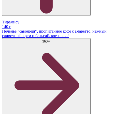
Тирамису
140 г
Печенье "савоярди", пропитанное кофе с амаретто, нежный
сливочный крем и бельгийское какао!
360 ₽