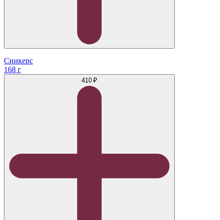
Сникерс
168 г
410 ₽