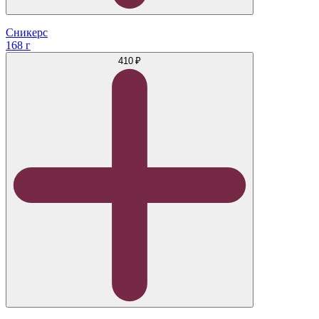
Сникерс
168 г
410 ₽