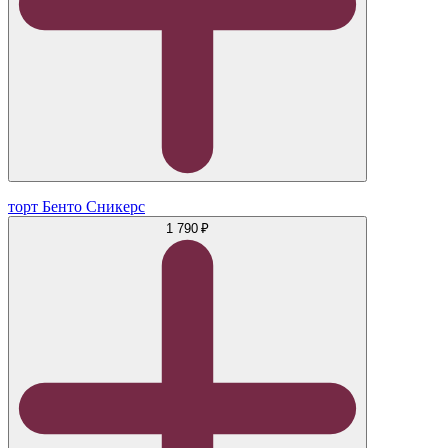
торт Бенто Сникерс
1 790 ₽