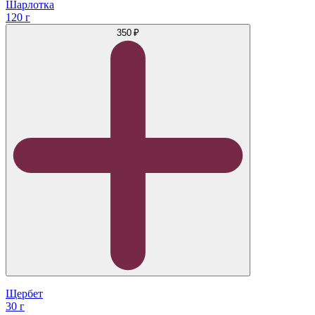
Шарлотка
120 г
350 ₽
Щербет
30 г