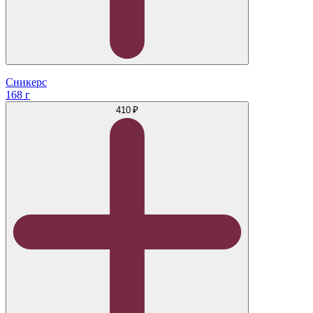
Сникерс
168 г
410 ₽