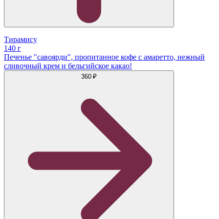
Тирамису
140 г
Печенье "савоярди", пропитанное кофе с амаретто, нежный
сливочный крем и бельгийское какао!
360 ₽