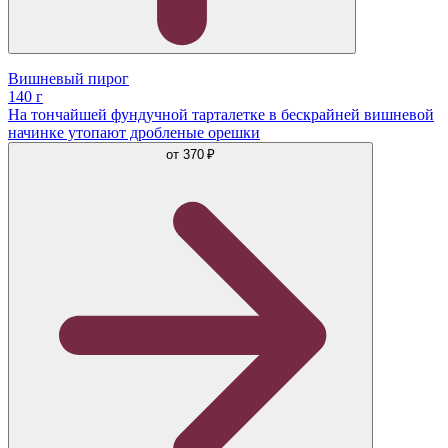
Вишневый пирог
140 г
На тончайшей фундучной тарталетке в бескрайней вишневой
начинке утопают дробленые орешки
от
370 ₽