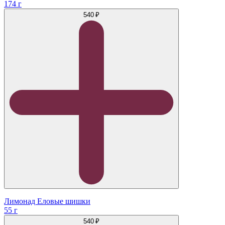
174 г
540 ₽
Лимонад Еловые шишки
55 г
540 ₽