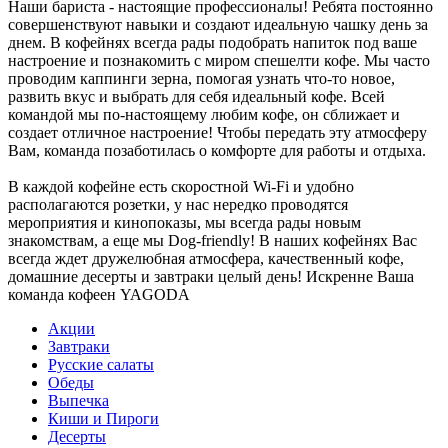
Наши бариста - настоящие профессионалы! Ребята постоянно
совершенствуют навыки и создают идеальную чашку день за
днем. В кофейнях всегда рады подобрать напиток под ваше
настроение и познакомить с миром спешелти кофе. Мы часто
проводим каппинги зерна, помогая узнать что-то новое,
развить вкус и выбрать для себя идеальный кофе. Всей
командой мы по-настоящему любим кофе, он сближает и
создает отличное настроение! Чтобы передать эту атмосферу
Вам, команда позаботилась о комфорте для работы и отдыха.
В каждой кофейне есть скоростной Wi-Fi и удобно
располагаются розетки, у нас нередко проводятся
мероприятия и кинопоказы, мы всегда рады новым
знакомствам, а еще мы Dog-friendly! В наших кофейнях Вас
всегда ждет дружелюбная атмосфера, качественный кофе,
домашние десерты и завтраки целый день! Искренне Ваша
команда кофеен YAGODA
Акции
Завтраки
Русские салаты
Обеды
Выпечка
Киши и Пироги
Десерты