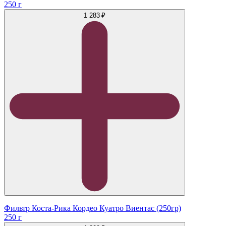
250 г
1 283 ₽
Фильтр Коста-Рика Кордео Куатро Виентас (250гр)
250 г