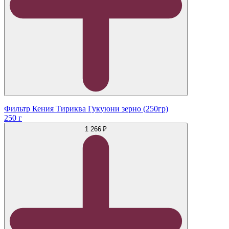
Фильтр Кения Тириква Гукуюни зерно (250гр)
250 г
1 266 ₽