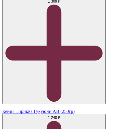
1 309 ₽
Кения Тириква Гукуюни АB (250гр)
1 240 ₽