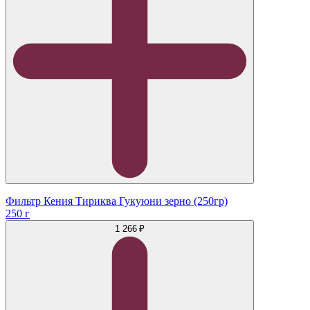
Фильтр Кения Тириква Гукуюни зерно (250гр)
250 г
1 266 ₽