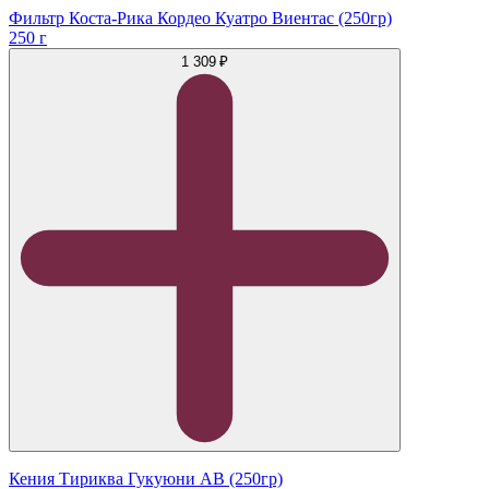
Фильтр Коста-Рика Кордео Куатро Виентас (250гр)
250 г
1 309 ₽
Кения Тириква Гукуюни АB (250гр)