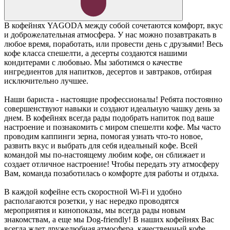
В кофейнях YAGODA между собой сочетаются комфорт, вкус
и доброжелательная атмосфера. У нас можно позавтракать в
любое время, поработать, или провести день с друзьями! Весь
кофе класса спешелти, а десерты создаются нашими
кондитерами с любовью. Мы заботимся о качестве
ингредиентов для напитков, десертов и завтраков, отбирая
исключительно лучшее.
Наши бариста - настоящие профессионалы! Ребята постоянно
совершенствуют навыки и создают идеальную чашку день за
днем. В кофейнях всегда рады подобрать напиток под ваше
настроение и познакомить с миром спешелти кофе. Мы часто
проводим каппинги зерна, помогая узнать что-то новое,
развить вкус и выбрать для себя идеальный кофе. Всей
командой мы по-настоящему любим кофе, он сближает и
создает отличное настроение! Чтобы передать эту атмосферу
Вам, команда позаботилась о комфорте для работы и отдыха.
В каждой кофейне есть скоростной Wi-Fi и удобно
располагаются розетки, у нас нередко проводятся
мероприятия и кинопоказы, мы всегда рады новым
знакомствам, а еще мы Dog-friendly! В наших кофейнях Вас
всегда ждет дружелюбная атмосфера, качественный кофе,