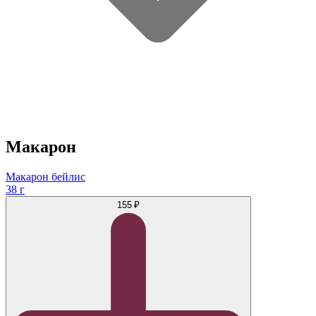
Макарон
Макарон бейлис
38 г
155 ₽