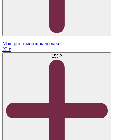
Макарон нью-йорк чизкейк
23 г
155 ₽