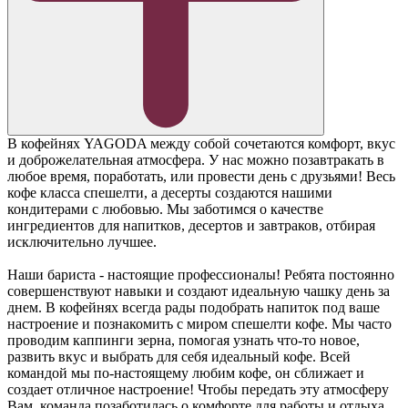
В кофейнях YAGODA между собой сочетаются комфорт, вкус
и доброжелательная атмосфера. У нас можно позавтракать в
любое время, поработать, или провести день с друзьями! Весь
кофе класса спешелти, а десерты создаются нашими
кондитерами с любовью. Мы заботимся о качестве
ингредиентов для напитков, десертов и завтраков, отбирая
исключительно лучшее.
Наши бариста - настоящие профессионалы! Ребята постоянно
совершенствуют навыки и создают идеальную чашку день за
днем. В кофейнях всегда рады подобрать напиток под ваше
настроение и познакомить с миром спешелти кофе. Мы часто
проводим каппинги зерна, помогая узнать что-то новое,
развить вкус и выбрать для себя идеальный кофе. Всей
командой мы по-настоящему любим кофе, он сближает и
создает отличное настроение! Чтобы передать эту атмосферу
Вам, команда позаботилась о комфорте для работы и отдыха.