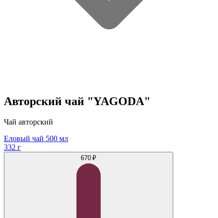
Авторский чай "YAGODA"
Чай авторский
Еловый чай 500 мл
332 г
670 ₽