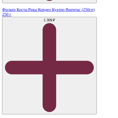
Фильтр Коста-Рика Кордео Куатро Виентас (250гр)
250 г
1 309 ₽