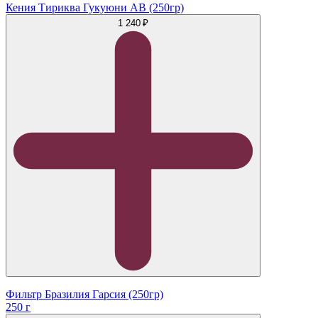
Кения Тириква Гукуюни АB (250гр)
1 240 ₽
Фильтр Бразилия Гарсия (250гр)
250 г